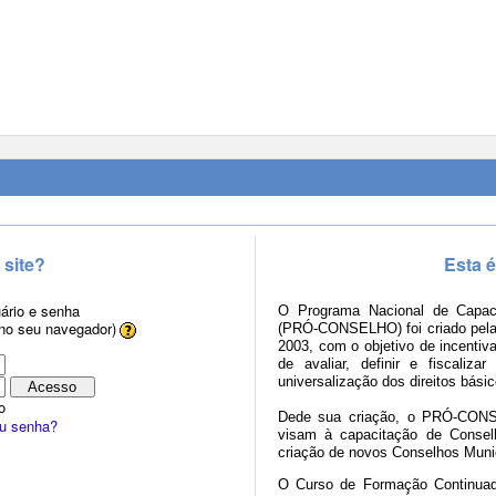
 site?
Esta é
ário e senha
O Programa Nacional de Capaci
 no seu navegador)
(PRÓ-CONSELHO) foi criado pela P
2003, com o objetivo de incentiva
de avaliar, definir e fiscaliza
universalização dos direitos bási
o
Dede sua criação, o PRÓ-CONS
ou senha?
visam à capacitação de Consel
criação de novos Conselhos Muni
O Curso de Formação Continuad